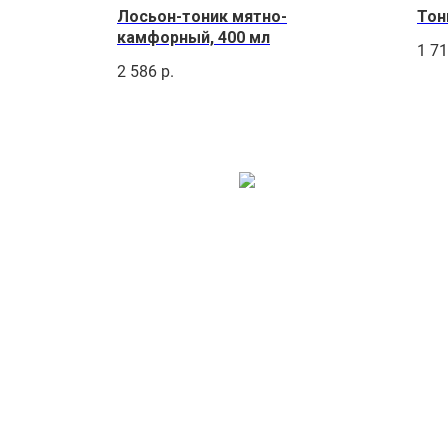
Лосьон-тоник мятно-
Тон
камфорный, 400 мл
1 7
2 586
р.