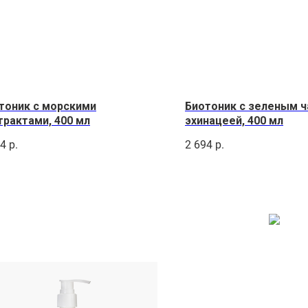
тоник с морскими
Биотоник с зеленым ч
трактами, 400 мл
эхинацеей, 400 мл
34
р.
2 694
р.