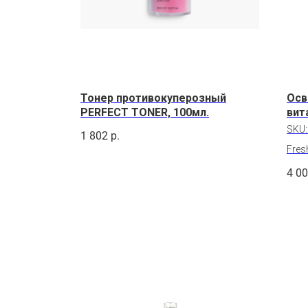
Тонер противокуперозный
Осв
PERFECT TONER, 100мл.
вит
SKU
1 802
р.
Fres
4 0