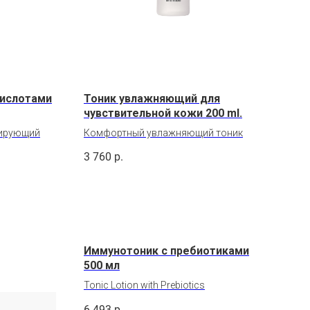
кислотами
Тоник увлажняющий для
чувствительной кожи 200 ml.
зирующий
Комфортный увлажняющий тоник
3 760
р.
Иммунотоник с пребиотиками
500 мл
Tonic Lotion with Prebiotics
6 493
р.