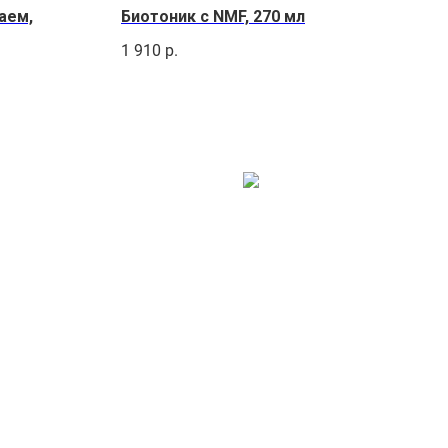
аем,
Биотоник с NMF, 270 мл
1 910
р.