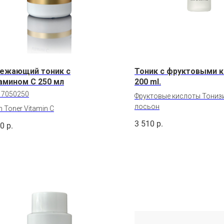
ежающий тоник с
Тоник с фруктовыми 
амином С 250 мл
200 ml.
:
7050250
Фруктовые кислоты Тони
лосьон
h Toner Vitamin C
3 510
р.
00
р.