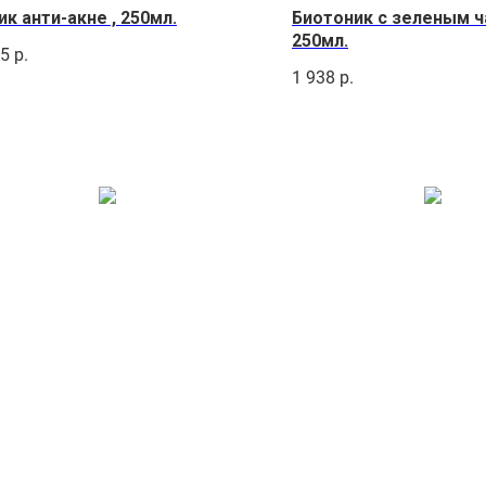
ик анти-акне , 250мл.
Биотоник с зеленым ч
250мл.
15
р.
1 938
р.