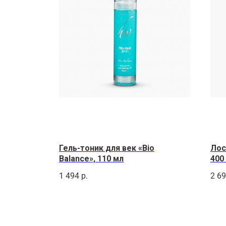
Гель-тоник для век «Bio
Лос
Balance», 110 мл
400
1 494
р.
2 6