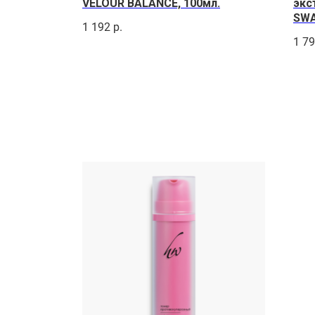
VELOUR BALANCE, 100мл.
экс
SWA
1 192
р.
1 7