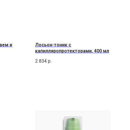
аем и
Лосьон-тоник с
капилляропротекторами, 400 мл
2 834
р.