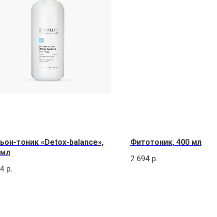
ьон-тоник «Detox-balance»,
Фитотоник, 400 мл
 мл
2 694
р.
94
р.