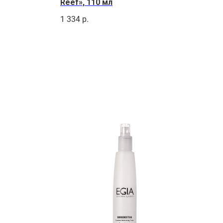
Reef», 110 мл
1 334
р.