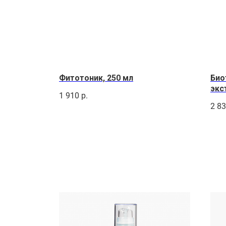
Фитотоник, 250 мл
Био
экс
1 910
р.
2 8