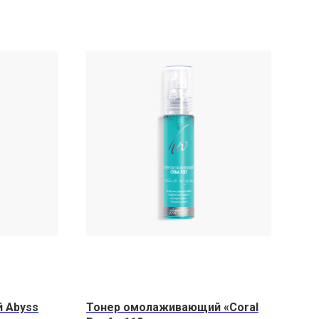
й Abyss
Тонер омолаживающий «Coral