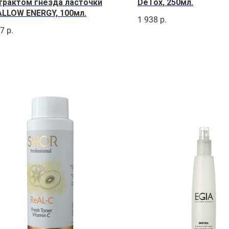
трактом гнезда ласточки
DeTox, 250мл.
LLOW ENERGY, 100мл.
1 938
р.
97
р.