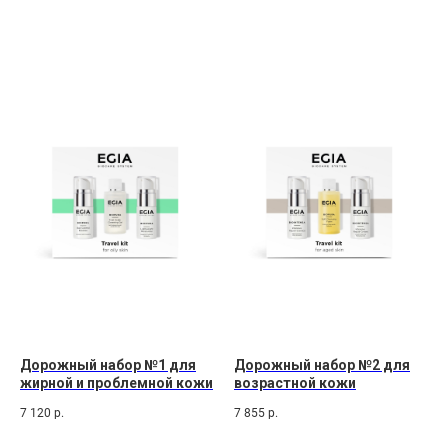
Дорожный набор №1 для
Дорожный набор №2 для
жирной и проблемной кожи
возрастной кожи
7 120
р.
7 855
р.