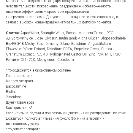
матовость и гладкость. Благодаря воздействию на три основных фактора
чувствительности: покраснение, раздражение и обезвоженность,
является эффективным средством профилактики
гиперчувствительности. Допускается выпадение естественного осадка в
связи с высокой концентрацией натуральных фитокомпонентов.
Состав:
Aqua/Water, Shungite Water, Bacopa Monniera Extract, PEG-
8,Hydroxyethylcellulose, Glycerin, Inulin (and) Alpha-Glucan Oligosaccharide,
Bis-PEG-18 Methyl Ether Dimethyl Silane, Epilobium Angustifolium
Flower/Leaf/Stem Extract, Disodium EDTA, Propylene Glycol, Punica
Granatum Extract, PEG-40 Hydrogenated Castor Oil, Zinс PCA, MIT, IPBC,
Perfume, CI 14720, Methylenum Coeruleum.
Что содержится в биоактивном составе?
Граната экстракт
Кипрея экстракт
Bacocalmine
Bioline
Zincidone
Шунгитовая вода
Как применять?
Распылить на ладони и помпажными движениями распределить по коже.
Дождаться полного впитывания (около 3-5 мин) и перейти к
интенсивному уходу.
Что делает препарат?