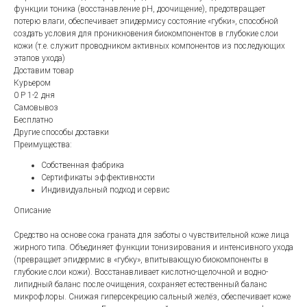
функции тоника (восстанавление pH, доочищение), предотвращает
потерю влаги, обеспечивает эпидермису состояние «губки», способной
создать условия для проникновения биокомпонентов в глубокие слои
кожи (т.е. служит проводником активных компонентов из последующих
этапов ухода)
Доставим товар
Курьером
0 Р 1-2 дня
Самовывоз
Бесплатно
Другие способы доставки
Преимущества:
Собственная фабрика
Сертификаты эффективности
Индивидуальный подход и сервис
Описание
Средство на основе сока граната для заботы о чувствительной коже лица
жирного типа. Объединяет функции тонизирования и интенсивного ухода
(превращает эпидермис в «губку», впитывающую биокомпоненты в
глубокие слои кожи). Восстанавливает кислотно-щелочной и водно-
липидный баланс после очищения, сохраняет естественный баланс
микрофлоры. Снижая гиперсекрецию сальный желёз, обеспечивает коже