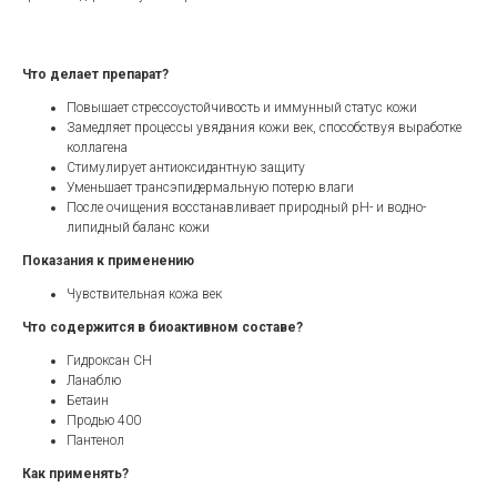
Что делает препарат?
Повышает стрессоустойчивость и иммунный статус кожи
Замедляет процессы увядания кожи век, способствуя выработке
коллагена
Стимулирует антиоксидантную защиту
Уменьшает трансэпидермальную потерю влаги
После очищения восстанавливает природный pH- и водно-
липидный баланс кожи
Показания к применению
Чувствительная кожа век
Что содержится в биоактивном составе?
Гидроксан CH
Ланаблю
Бетаин
Продью 400
Пантенол
Как применять?