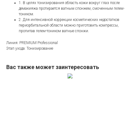
1. В целях тонизирования область кожи вокруг глаз после
демакияжа протирается ватным спонжем, смоченным гелем-
тоником.
2. Для интенсивной коррекции косметических недостатков
периорбитальной области можно приготовить компрессы,
пропитав гелем-тоником ватные спонжи.
Линия: PREMIUM Professional
Этап ухода: Тонизирование
Вас также может заинтересовать