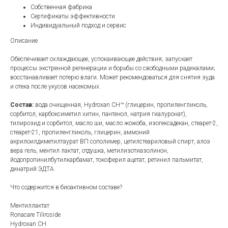
Собственная фабрика
Сертификаты эффективности
Индивидуальный подход и сервис
Описание
Обеспечивает охлаждающее, успокаивающее действия; запускает
процессы экстренной регенерации и борьбы со свободными радикалами;
восстанавливает потерю влаги. Может рекомендоваться для снятия зуда
и отека после укусов насекомых.
Состав:
вода очищенная, Hydroxan CH™ (глицерин, пропиленгликоль,
сорбитол, карбоксиметил хитин, пантенол, натрия гиалуронат),
тилирозид и сорбитол, масло ши, масло жожоба, изогексадекан, стеарет-2,
стеарет-21, пропиленгликоль, глицерин, аммоний
акрилоилдиметилтаурат ВП сополимер, цетилстеариловый спирт, алоэ
вера гель, ментил лактат, отдушка, метилизотиазолинон,
йодопропинилбутилкарбамат, токоферил ацетат, ретинил пальмитат,
динатрий ЭДТА.
Что содержится в биоактивном составе?
Ментиллактат
Ronacare Tiliroside
Hydroxan CH