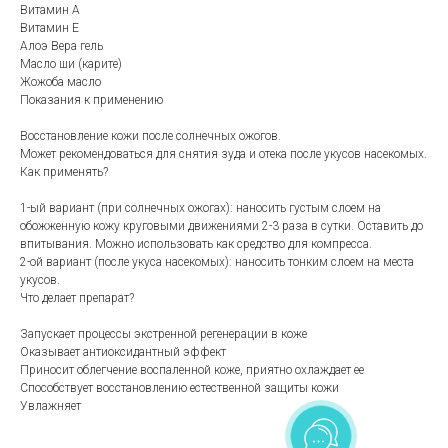
Витамин А
Витамин Е
Алоэ Вера гель
Масло ши (карите)
Жожоба масло
Показания к применению
Восстановление кожи после солнечных ожогов.
Может рекомендоваться для снятия зуда и отека после укусов насекомых.
Как применять?
1-ый вариант (при солнечных ожогах): наносить густым слоем на
обожженную кожу круговыми движениями 2-3 раза в сутки. Оставить до
впитывания. Можно использовать как средство для компресса.
2-ой вариант (после укуса насекомых): наносить тонким слоем на места
укусов.
Что делает препарат?
Запускает процессы экстренной регенерации в коже
Оказывает антиоксидантный эффект
Приносит облегчение воспаленной коже, приятно охлаждает ее
Способствует восстановлению естественной защиты кожи
Увлажняет