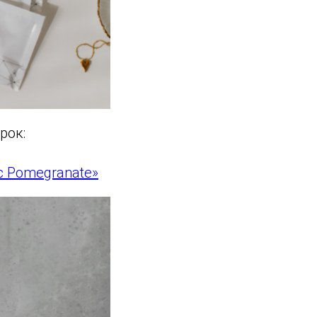
рок:
c Pomegranate»