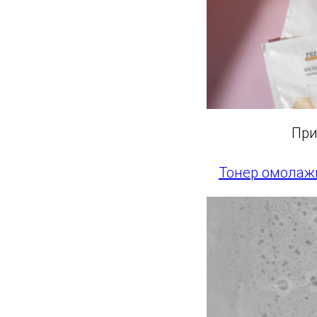
При
Тонер омолажи