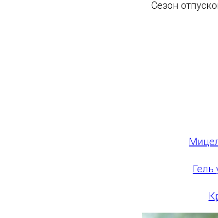
Сезон отпуско
Мицел
Гель 
К