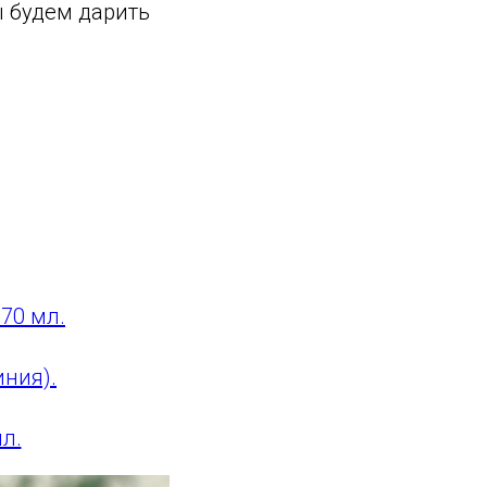
ы будем дарить
70 мл.
иния).
л.