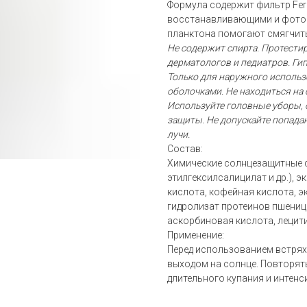
Формула содержит фильтр Fer
восстанавливающими и фотои
планктона помогают смягчить
Не содержит спирта. Протести
дерматологов и педиатров. Гип
Только для наружного использ
оболочками. Не находиться на 
Используйте головные уборы, 
защиты. Не допускайте попада
лучи.
Состав:
Химические солнцезащитные ф
этилгексилсалицилат и др.), 
кислота, кофейная кислота, э
гидролизат протеинов пшениц
аскорбиновая кислота, лецити
Применение:
Перед использованием встрях
выходом на солнце. Повторят
длительного купания и интенс