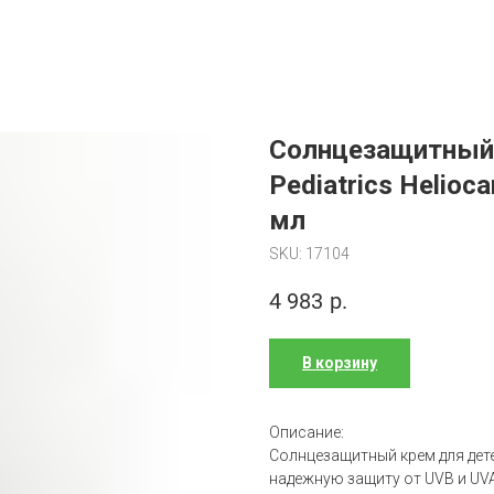
Солнцезащитный 
Pediatrics Helio
мл
SKU:
17104
4 983
р.
В корзину
Описание:
Солнцезащитный крем для дет
надежную защиту от UVB и UVA