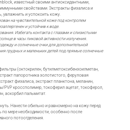
nblock, известный своими антиоксидантными,
ммунными свойствами. Экстракты физалиса и
, увлажнить и успокоить кожу.
рован на чувствительной коже под контролем
оаллергенен и устойчив к воде.
ования. Избегать контакта с глазами и слизистыми
солнце в часы пиковой активности излучения.
одежду и солнечные очки для дополнительной
ния грудных и маленьких детей под прямые солнечные
ильтры (октокрилен, бутилметоксибензоилметан,
экстракт папоротника золотистого, феруловая
кстракт физалиса, экстракт планктона, меланин,
ы/PVP кроссполимер, токоферил ацетат, токоферол,
н, аскорбил пальмитат.
нуть. Нанести обильно и равномерно на кожу перед
ь по мере необходимости, особенно после
ивного потоотделения.