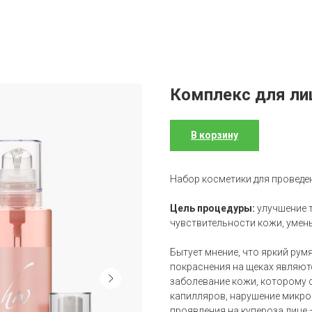
Комплекс для ли
В корзину
Набор косметики для проведе
Цель процедуры:
улучшение т
чувствительности кожи, умень
Бытует мнение, что яркий рум
покраснения на щеках являютс
заболевание кожи, которому 
капилляров, нарушение микро
проявления на купероза лице 