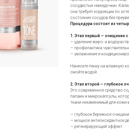
сосудистые «звездочки». Кап
она требует коррекции по эс
состояние сосудов без преув
Процедура состоит из четыр
1. Этап первый — очищение 
— удаление жиро- и водораст
— профилактика чувствительн
— увлажнение и кондициониро
Нанесите пенку на влажную к
смойте водой.
2. Этап второй — глубокое о
Это современное средство с
папаин и микрокапсулы, кото
ткани незаменимый для кожи 
— глубокое бережное очищени
— мощное антиоксидантное де
— регенерирующий эффект.