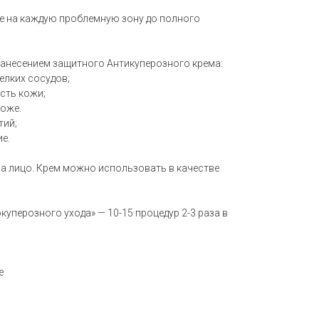
е на каждую проблемную зону до полного
анесением защитного Антикуперозного крема:
елких сосудов;
сть кожи;
коже.
тий;
е.
на лицо. Крем можно использовать в качестве
уперозного ухода» — 10-15 процедур 2-3 раза в
е