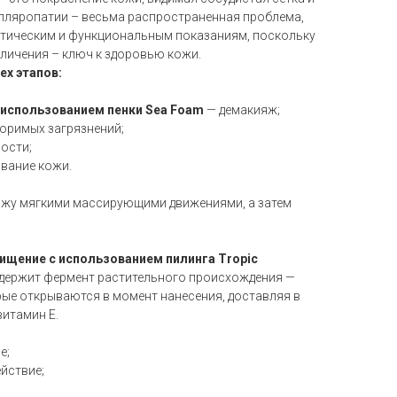
илляропатии – весьма распространенная проблема,
тетическим и функциональным показаниям, поскольку
еличения – ключ к здоровью кожи.
ех этапов:
с использованием пенки Sea Foam
— демакияж;
воримых загрязнений;
ости;
вание кожи.
ожу мягкими массирующими движениями, а затем
чищение с использованием пилинга Tropic
одержит фермент растительного происхождения —
рые открываются в момент нанесения, доставляя в
витамин Е.
е;
йствие;