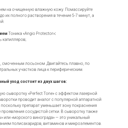
оем на очищенную влажную кожу. Помассируйте
до их полного растворения в течение 5-7 минут, а
ой.
нием
Тоника «Angio Protector»
:
ь капилляров;
, смоченным лосьоном. Двигайтесь плавно, по
тральных участков лица к периферическим.
вный уход состоит из двух шагов:
ую сыворотку «Perfect Tone» с эффектом лазерной
сыворотки проводит аналог с популярной аппаратной
, поскольку препарат уменьшает зону покраснения
 проявления сосудистой сетки. В сыворотку также
ы» или «морского винограда» — это уникальный
анием полисахаридов, витаминов и микроэлементов.