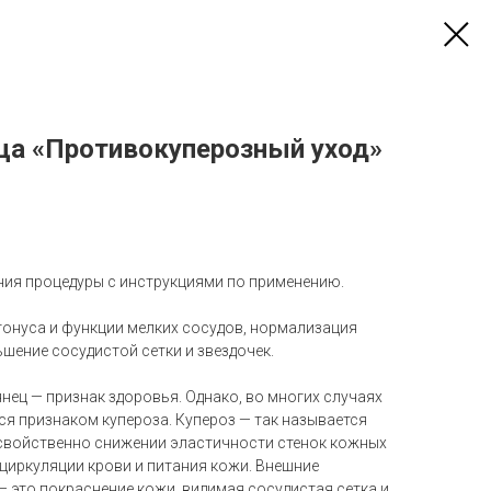
ца «Противокуперозный уход»
ния процедуры с инструкциями по применению.
онуса и функции мелких сосудов, нормализация
шение сосудистой сетки и звездочек.
янец — признак здоровья. Однако, во многих случаях
я признаком купероза. Купероз — так называется
свойственно снижении эластичности стенок кожных
циркуляции крови и питания кожи. Внешние
— это покраснение кожи, видимая сосудистая сетка и