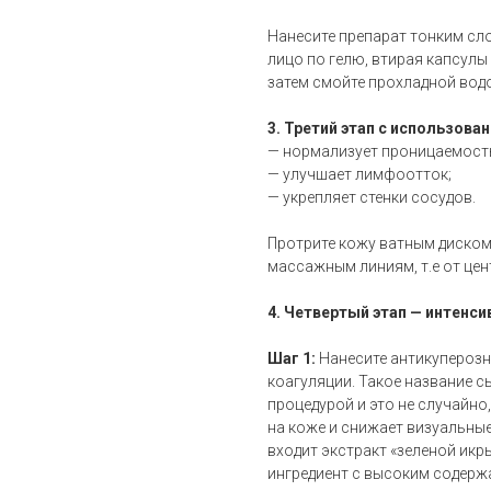
Нанесите препарат тонким сл
лицо по гелю, втирая капсулы 
затем смойте прохладной вод
3. Третий этап с использова
— нормализует проницаемост
— улучшает лимфоотток;
— укрепляет стенки сосудов.
Протрите кожу ватным диском
массажным линиям, т.е от цен
4. Четвертый этап — интенси
Шаг 1:
Нанесите антикуперозн
коагуляции. Такое название 
процедурой и это не случайно
на коже и снижает визуальные
входит экстракт «зеленой икр
ингредиент с высоким содерж