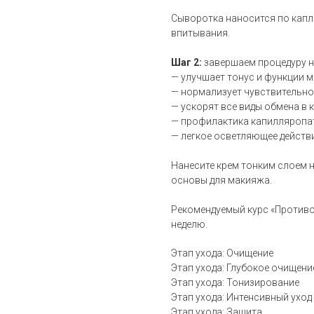
Сыворотка наносится по капл
впитывания.
Шаг 2:
завершаем процедуру н
— улучшает тонус и функции м
— нормализует чувствительно
— ускорят все виды обмена в 
— профилактика капилляропа
— легкое осветляющее действи
Нанесите крем тонким слоем 
основы для макияжа.
Рекомендуемый курс «Противок
неделю.
Этап ухода: Очищение
Этап ухода: Глубокое очищени
Этап ухода: Тонизирование
Этап ухода: Интенсивный уход
Этап ухода: Защита