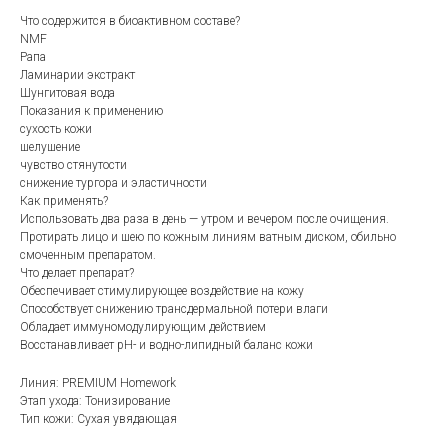
Что содержится в биоактивном составе?
NMF
Рапа
Ламинарии экстракт
Шунгитовая вода
Показания к применению
сухость кожи
шелушение
чувство стянутости
снижение тургора и эластичности
Как применять?
Использовать два раза в день — утром и вечером после очищения.
Протирать лицо и шею по кожным линиям ватным диском, обильно
смоченным препаратом.
Что делает препарат?
Обеспечивает стимулирующее воздействие на кожу
Способствует снижению трансдермальной потери влаги
Обладает иммуномодулирующим действием
Восстанавливает рН- и водно-липидный баланс кожи
Линия: PREMIUM Homework
Этап ухода: Тонизирование
Тип кожи: Сухая увядающая