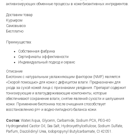
активизирующих обменные процессы в коже биоактивных ингредиентов.
Доставим товар
Курьером
Самовывоз
Бесплатно
Преимущества:
Собственная фабрика
Сертификаты эффективности
Индивидуальный подход и сервис
Описание
Биотоник с натуральным увлажняющим фактором (NMF) является
«Скорой помощью» для кожи с дефицитом влаги. Предназначен для
ухода за сухой кожей лица с признаками увядания. Препарат содержит
тонизирующие и влагоудерживающие компоненты, которые
обеспечивают сохранение влаги, снятие явлений сухости и шелушения
кожи. Применение биотоника после очищения способствует
восстановлению рН- и водно-липидного баланса кожи.
Состав:
Water/Aqua, Glycerin, Carbamide, Sodium PCA, PEG-40
Hydrogenated Castor Oil, Sea Salt, Hydroxyethylcellulose, Sodium Sulfate,
Parfum, Diazolidinyl Urea, Iodopropynyl Butylcarbamate, CI 42051.