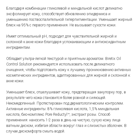
Благодаря комбинации гликолевой и миндальной кислот деликатно
эксфолиирует кожу, способствует обновлению эпидермиса и
уменьшению поствоспалительной гиперпигментации. Уменьшает жирный
блеск на 95% с первого применения. Не вызывает сухости кожи.
Имеет оптимальный рН, подходит для чувствительной жирной и
склонной к акне кожи благодаря успокаивающим и антиоксидантным
ингредиентам.
Обладает ультра-легкой текстурой и приятным ароматом. Biretix Oil
Control Solution рекомендуется использовать после деликатного
очищения, чтобы подготовить кожу к лучшему проникновению активных
косметических ингредиентов, адаптированных для жирной и склонной к
акне кожи.
Уменьшает блеск, отшелушивает кожу, предотвращая закупорку пор, в
результате чего кожа становится более ровной и сияющей.
Некомедогенный. Протестирован под дерматологическим контролем.
Активные ингредиенты: 8% гликолевая кислота, 1,5% миндальная
кислота, био-комплекс Pore Reductyl™, экстракт розы. Способ
применения: наносить 1-2 раза в день на чистую, сухую кожу лица
ватным диском, избегая области вокруг глаз и слизистых оболочек. В
случае дискомфорта смыть водой.