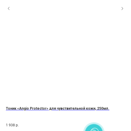
Тоник «Angio Protector» для чувствительной кожи, 250мл.
Ге
Cle
1 938
р.
4 3