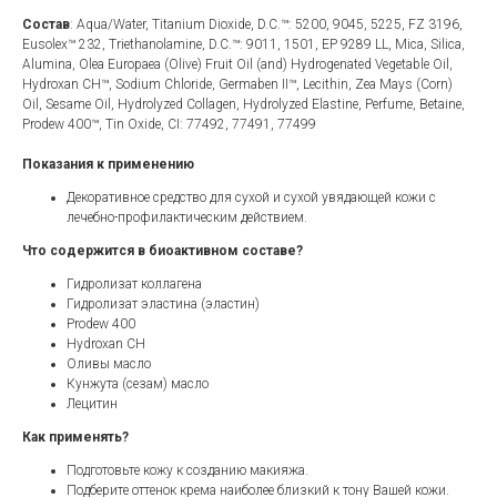
Состав
: Aqua/Water, Titanium Dioxide, D.C.™: 5200, 9045, 5225, FZ 3196,
Eusolex™ 232, Triethanolamine, D.C.™: 9011, 1501, EP 9289 LL, Mica, Silica,
Alumina, Olea Europaea (Olive) Fruit Oil (and) Hydrogenated Vegetable Oil,
Hydroxan CH™, Sodium Chloride, Germaben II™, Lecithin, Zea Mays (Corn)
Oil, Sesame Oil, Hydrolyzed Collagen, Hydrolyzed Elastine, Perfume, Betaine,
Prodew 400™, Tin Oxide, CI: 77492, 77491, 77499
Показания к применению
Декоративное средство для сухой и сухой увядающей кожи с
лечебно-профилактическим действием.
Что содержится в биоактивном составе?
Гидролизат коллагена
Гидролизат эластина (эластин)
Prodew 400
Hydroxan CH
Оливы масло
Кунжута (сезам) масло
Лецитин
Как применять?
Подготовьте кожу к созданию макияжа.
Подберите оттенок крема наиболее близкий к тону Вашей кожи.