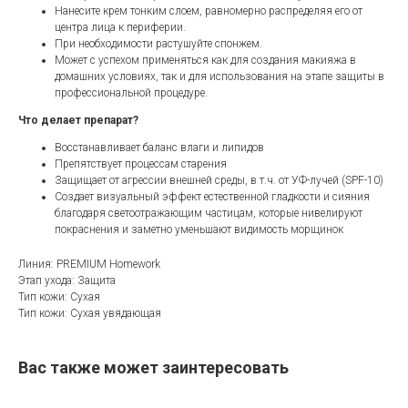
Нанесите крем тонким слоем, равномерно распределяя его от
центра лица к периферии.
При необходимости растушуйте спонжем.
Может с успехом применяться как для создания макияжа в
домашних условиях, так и для использования на этапе защиты в
профессиональной процедуре.
Что делает препарат?
Восстанавливает баланс влаги и липидов
Препятствует процессам старения
Защищает от агрессии внешней среды, в т.ч. от УФ-лучей (SPF-10)
Создает визуальный эффект естественной гладкости и сияния
благодаря светоотражающим частицам, которые нивелируют
покраснения и заметно уменьшают видимость морщинок
Линия: PREMIUM Homework
Этап ухода: Защита
Тип кожи: Сухая
Тип кожи: Сухая увядающая
Вас также может заинтересовать