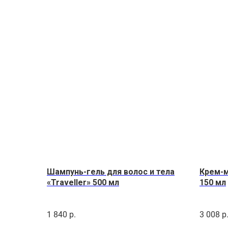
Шампунь-гель для волос и тела
Крем-м
«Traveller» 500 мл
150 мл
1 840
р.
3 008
р