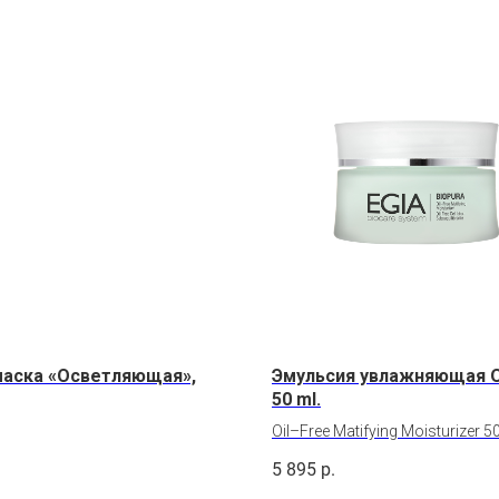
аска «Осветляющая»,
Эмульсия увлажняющая Oi
50 ml.
Oil–Free Matifying Moisturizer 5
.
5 895
р.