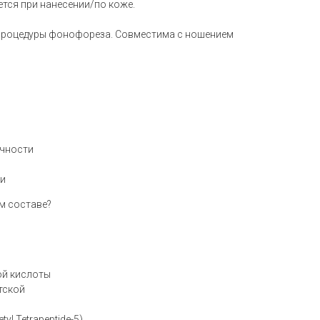
ется при нанесении/по коже.
процедуры фонофореза. Совместима с ношением
ичности
ми
м составе?
ой кислоты
тской
yl Tetrapeptide-5)