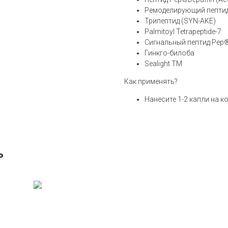
Ремоделирующий пепти
Трипептид (SYN-AKE)
Palmitoyl Tetrapeptide-7
Сигнальный пептид Pep®E
Гинкго-билоба
Sealight TM
Как применять?
Нанесите 1-2 капли на ко
ь