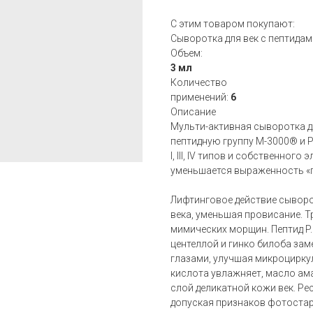
С этим товаром покупают:
Сыворотка для век с пептида
Объем:
3 мл
Количество
применений:
6
Описание
Мульти-активная сыворотка д
пептидную группу M-3000® и P
I, III, IV типов и собственног
уменьшается выраженность «гу
Лифтинговое действие сыворо
века, уменьшая провисание. 
мимических морщин. Пептид P.
центеллой и гинко билоба зам
глазами, улучшая микроцирку
кислота увлажняет, масло ам
слой деликатной кожи век. Р
допуская признаков фотостаре