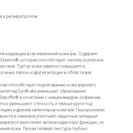
ми и ресвератролом
ля коррекции всех изменений кожи век. Содержит
.Elastine®, которая способствует синтезу коллагена
о эластина. Тургор кожи заметно повышается,
синых лапок» и других морщин в области век.
тки способствует подтягиванию кожи верхнего
Трипептид Syn®-ake уменьшает образование
Depuffin® в сочетании с ниацинамидом, кофеином,
етно уменьшают отечность и темные круги под
ляцию и дренаж капилляров кожи век. Гиалуроновая
аранта и сквалена уплотняет защитный липидный
есвератрол выполняет антиоксидантную функцию, не
ния кожи. Легкая гелевая текстура глубоко