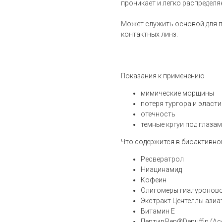
проникает и легко распределя
Может служить основой для 
контактных линз.
Показания к применению
мимические морщины
потеря тургора и эласт
отечность
темные кргуи под глаза
Что содержится в биоактивно
Ресвератрол
Ниацинамид
Кофеин
Олигомеры гиалуронов
Экстракт Центеллы азиа
Витамин Е
Пептид Pep®Depuffin (Acet