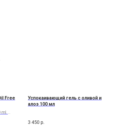
l Free
Успокаивающий гель с оливой и
алоэ 100 мл
0 ml.
3 450
р.