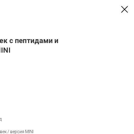
ек с пептидами и
INI
д
ек / версия MINI