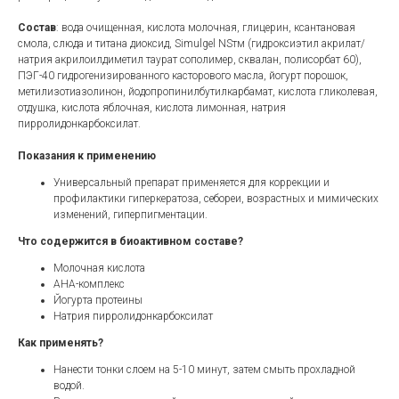
Состав
: вода очищенная, кислота молочная, глицерин, ксантановая
смола, слюда и титана диоксид, Simulgel NSтм (гидроксиэтил акрилат/
натрия акрилоилдиметил таурат сополимер, сквалан, полисорбат 60),
ПЭГ-40 гидрогенизированного касторового масла, йогурт порошок,
метилизотиазолинон, йодопропинилбутилкарбамат, кислота гликолевая,
отдушка, кислота яблочная, кислота лимонная, натрия
пирролидонкарбоксилат.
Показания к применению
Универсальный препарат применяется для коррекции и
профилактики гиперкератоза, себореи, возрастных и мимических
изменений, гиперпигментации.
Что содержится в биоактивном составе?
Молочная кислота
AHA-комплекс
Йогурта протеины
Натрия пирролидонкарбоксилат
Как применять?
Нанести тонки слоем на 5-10 минут, затем смыть прохладной
водой.