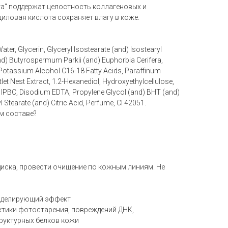
а" поддержат целостность коллагеновых и
иловая кислота сохраняет влагу в коже.
ter, Glycerin, Glyceryl Isostearate (and) Isostearyl
and) Butyrospermum Parkii (and) Euphorbia Cerifera,
, Potassium Alcohol C16-18 Fatty Acids, Paraffinum
tlet Nest Extract, 1.2-Hexanediol, Hydroxyethylcellulose,
T, IPBC, Disodium EDTA, Propylene Glycol (and) BHT (and)
 Stearate (and) Citric Acid, Perfume, CI 42051.
м составе?
иска, провести очищение по кожным линиям. Не
оделирующий эффект
тики фотостарения, повреждений ДНК,
руктурных белков кожи