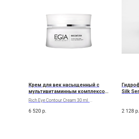
Крем для век насыщенный с
Гидроф
мультивитаминным комплексом
Silk Se
30 ml.
Rich Eye Contour Cream 30 ml.
6 520
р.
2 128
р