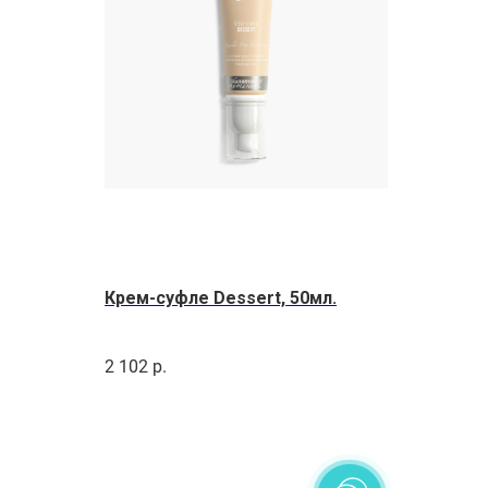
Крем-суфле Dessert, 50мл.
2 102
р.