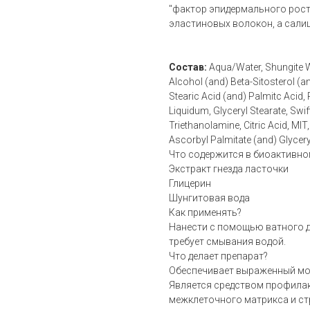
"фактор эпидермального рост
эластиновых волокон, а салиц
Состав:
Aqua/Water, Shungite Wa
Alcohol (and) Beta-Sitosterol (
Stearic Acid (and) Palmitc Acid
Liquidum, Glyceryl Stearate, Swif
Triethanolamine, Citric Acid, MI
Ascorbyl Palmitate (and) Glyceryl
Что содержится в биоактивно
Экстракт гнезда ласточки
Глицерин
Шунгитовая вода
Как применять?
Нанести с помощью ватного д
требует смывания водой.
Что делает препарат?
Обеспечивает выраженный м
Является средством профилак
межклеточного матрикса и ст