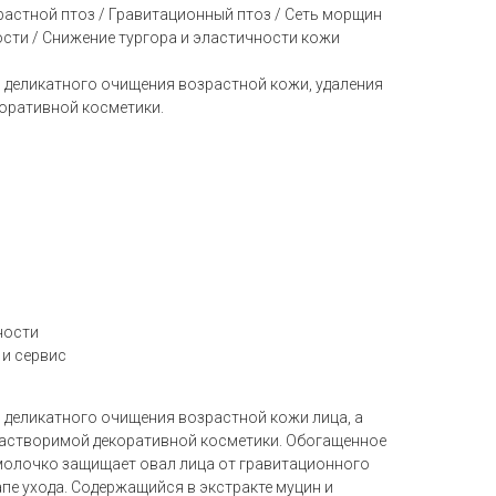
растной птоз / Гравитационный птоз / Сеть морщин
сти / Снижение тургора и эластичности кожи
 деликатного очищения возрастной кожи, удаления
оративной косметики.
ности
 и сервис
 деликатного очищения возрастной кожи лица, а
растворимой декоративной косметики. Обогащенное
 молочко защищает овал лица от гравитационного
пе ухода. Содержащийся в экстракте муцин и