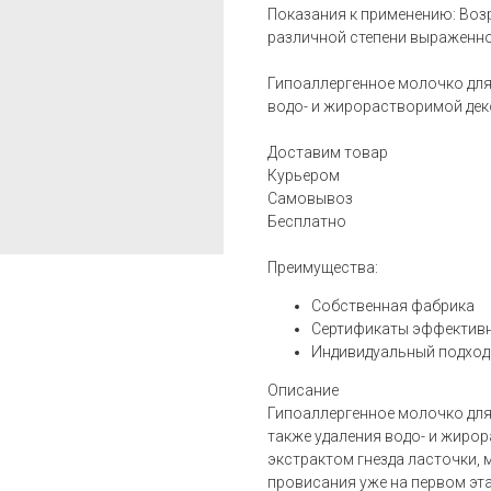
Показания к применению: Воз
различной степени выраженно
Гипоаллергенное молочко для
водо- и жирорастворимой дек
Доставим товар
Курьером
Самовывоз
Бесплатно
Преимущества:
Собственная фабрика
Сертификаты эффектив
Индивидуальный подход
Описание
Гипоаллергенное молочко для
также удаления водо- и жиро
экстрактом гнезда ласточки,
провисания уже на первом эта