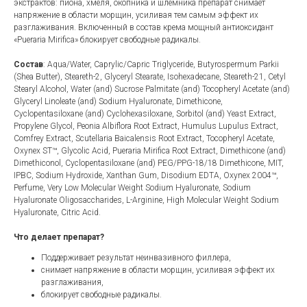
экстрактов: пиона, хмеля, окопника и шлемника препарат снимает
напряжение в области морщин, усиливая тем самым эффект их
разглаживания. Включенный в состав крема мощный антиоксидант
«Pueraria Mirifica» блокирует свободные радикалы.
Состав
: Aqua/Water, Caprylic/Capric Triglyceride, Butyrospermum Parkii
(Shea Butter), Steareth-2, Glyceryl Stearate, Isohexadecane, Steareth-21, Cetyl
Stearyl Alcohol, Water (and) Sucrose Palmitate (and) Tocopheryl Acetate (and)
Glyceryl Linoleate (and) Sodium Hyaluronate, Dimethicone,
Cyclopentasiloxane (and) Cyclohexasiloxane, Sorbitol (and) Yeast Extract,
Propylene Glycol, Peonia Albiflora Root Extract, Humulus Lupulus Extract,
Comfrey Extract, Scutellaria Baicalensis Root Extract, Tocopheryl Acetate,
Oxynex ST™, Glycolic Acid, Pueraria Mirifica Root Extract, Dimethicone (and)
Dimethiconol, Cyclopentasiloxane (and) PEG/PPG-18/18 Dimethicone, MIT,
IPBC, Sodium Hydroxide, Xanthan Gum, Disodium EDTA, Oxynex 2004™,
Perfume, Very Low Molecular Weight Sodium Hyaluronate, Sodium
Hyaluronate Oligosaccharides, L-Arginine, High Molecular Weight Sodium
Hyaluronate, Citric Acid.
Что делает препарат?
Поддерживает результат неинвазивного филлера,
снимает напряжение в области морщин, усиливая эффект их
разглаживания,
блокирует свободные радикалы.