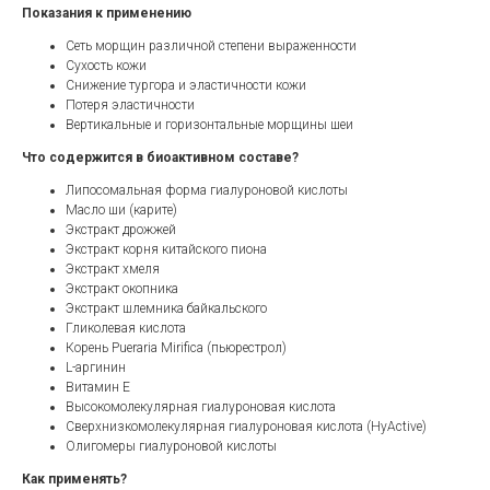
Показания к применению
Сеть морщин различной степени выраженности
Сухость кожи
Снижение тургора и эластичности кожи
Потеря эластичности
Вертикальные и горизонтальные морщины шеи
Что содержится в биоактивном составе?
Липосомальная форма гиалуроновой кислоты
Масло ши (карите)
Экстракт дрожжей
Экстракт корня китайского пиона
Экстракт хмеля
Экстракт окопника
Экстракт шлемника байкальского
Гликолевая кислота
Корень Pueraria Mirifica (пьюрестрол)
L-аргинин
Витамин Е
Высокомолекулярная гиалуроновая кислота
Сверхнизкомолекулярная гиалуроновая кислота (HyActive)
Олигомеры гиалуроновой кислоты
Как применять?