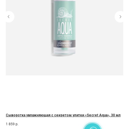
Сыворотка увлажняющая с секретом улитки «Secret Aqua», 30 мл
Ом
Rej
1 859
р.
2 4