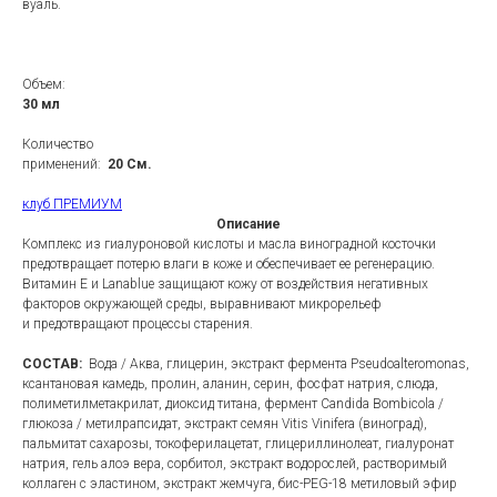
вуаль.
Объем:
30 мл
Количество
применений:
20 См.
клуб ПРЕМИУМ
Описание
Комплекс из гиалуроновой кислоты и масла виноградной косточки
предотвращает потерю влаги в коже и обеспечивает ее регенерацию.
Витамин Е и Lanablue защищают кожу от воздействия негативных
факторов окружающей среды, выравнивают микрорельеф
и предотвращают процессы старения.
СОСТАВ:
Вода / Аква, глицерин, экстракт фермента Pseudoalteromonas,
ксантановая камедь, пролин, аланин, серин, фосфат натрия, слюда,
полиметилметакрилат, диоксид титана, фермент Candida Bombicola /
глюкоза / метилрапсидат, экстракт семян Vitis Vinifera (виноград),
пальмитат сахарозы, токоферилацетат, глицериллинолеат, гиалуронат
натрия, гель алоэ вера, сорбитол, экстракт водорослей, растворимый
коллаген с эластином, экстракт жемчуга, бис-PEG-18 метиловый эфир