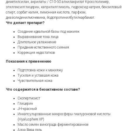
диметилсилан, акрилаты / C10-30 алкилакрилат Кроссполимер,
этилгексилглицерин, каприлилгликоль, гидроксид натрия, бензиловый
спирт, сорбат калия, лимонная кислота, парфюм,
диазолидинилмочевина, йодопропинилбутилкарбамат.
Что делает препарат?
Создание идеальной базы под макияж
Выравнивание тона лица
Длительное увлажнение
Придание естественного сияния
Коррекция недостатков
Показания к применению
Подготовка кожи к макияжу
Тусклая и уставшая кожа
Чувствительная кожа
Что содержится в биоактивном составе?
Скопертмоист
Глицерин
JH-красный
Инкапсульрованные микросферы гиалуроновой кислоты
(Hyalusphere XP)
Масло семян винограда ферментированное
Алоэ Вера гель