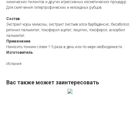
химических пилингов и других агрессивных косметических процедур.
Для смягчения гипертрофических и келоидных рубцов.
Состав
Экстракт коры мимозы, экстракт листьев алоэ барбаденсис, бисаболол,
ретинил пальмитат, токоферил ацетат, лецитин, токоферол, аскорбил
пальмитат.
Применение
Наносить тонким слоем 1-3 раза в день или по мере необходимости.
Изготовитель
Испания
Вас также может заинтересовать