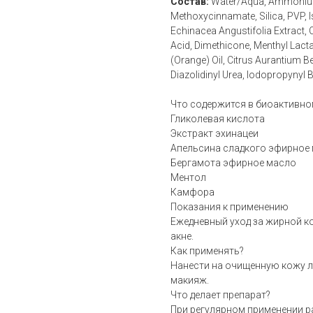
Состав:
Water/Aqua, Ammonium 
Methoxycinnamate, Silica, PVP, I
Echinacea Angustifolia Extract, C
Acid, Dimethicone, Menthyl Lacta
(Orange) Oil, Citrus Aurantium 
Diazolidinyl Urea, Iodopropynyl 
Что содержится в биоактивно
Гликолевая кислота
Экстракт эхинацеи
Апельсина сладкого эфирное
Бергамота эфирное масло
Ментол
Камфора
Показания к применению
Ежедневный уход за жирной 
акне.
Как применять?
Нанести на очищенную кожу ли
макияж.
Что делает препарат?
При регулярном применении р