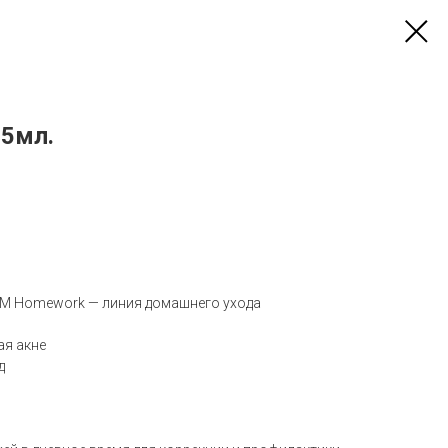
65мл.
UM Homework — линия домашнего ухода
ая акне
д