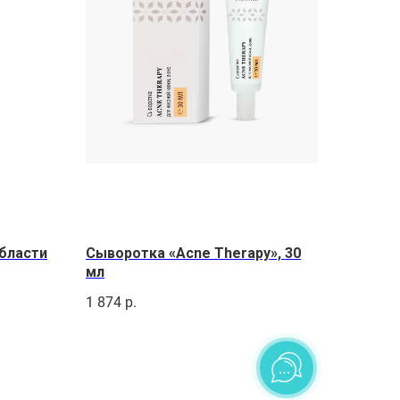
бласти
Сыворотка «Acne Therapy», 30
мл
1 874
р.