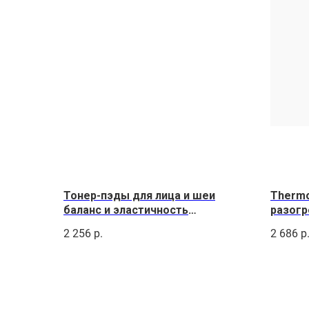
Тонер-пэды для лица и шеи
Therm
баланс и эластичность
разогр
rECOvery.edelweiss 60 шт,
2 256
р.
2 686
р
165мл.