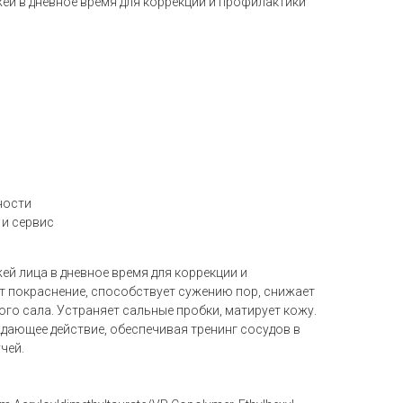
ей в дневное время для коррекции и профилактики
ности
 и сервис
ей лица в дневное время для коррекции и
т покраснение, способствует сужению пор, снижает
ого сала. Устраняет сальные пробки, матирует кожу.
ающее действие, обеспечивая тренинг сосудов в
чей.