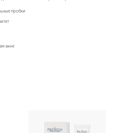
льные пробки
итет
ая акне