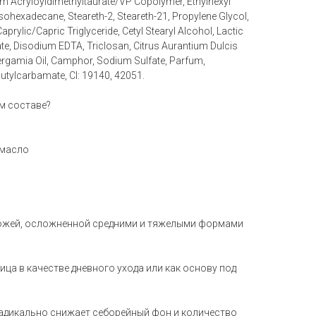
Acryloyldimethyltaurate/VP Copolymer, Ethylhexyl
sohexadecane, Steareth-2, Steareth-21, Propylene Glycol,
aprylic/Capric Triglyceride, Cetyl Stearyl Alcohol, Lactic
te, Disodium EDTA, Triclosan, Citrus Aurantium Dulcis
Bergamia Oil, Camphor, Sodium Sulfate, Parfum,
Butylcarbamate, CI: 19140, 42051.
м составе?
 масло
кожей, осложненной средними и тяжелыми формами
ца в качестве дневного ухода или как основу под
адикально снижает себорейный фон и количество