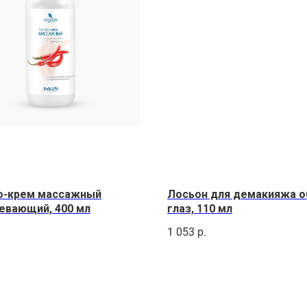
o-крем массажный
Лосьон для демакияжа о
евающий, 400 мл
глаз, 110 мл
.
1 053
р.