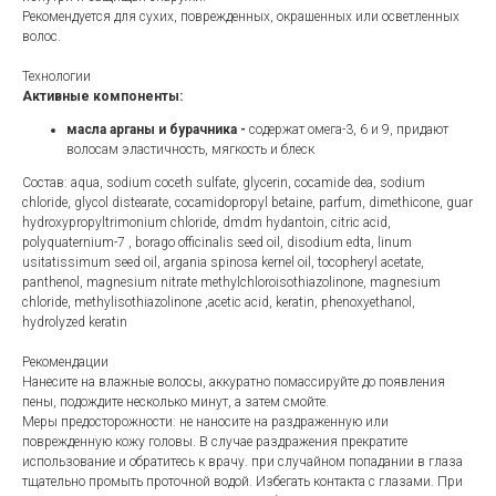
Рекомендуется для сухих, поврежденных, окрашенных или осветленных
волос.
Технологии
Активные компоненты:
масла арганы и бурачника -
содержат омега-3, 6 и 9, придают
волосам эластичность, мягкость и блеск
Состав: aqua, sodium coceth sulfate, glycerin, cocamide dea, sodium
chloride, glycol distearate, cocamidopropyl betaine, parfum, dimethicone, guar
hydroxypropyltrimonium chloride, dmdm hydantoin, citric acid,
polyquaternium-7 , borago officinalis seed oil, disodium edta, linum
usitatissimum seed oil, argania spinosa kernel oil, tocopheryl acetate,
panthenol, magnesium nitrate methylchloroisothiazolinone, magnesium
chloride, methylisothiazolinone ,acetic acid, keratin, phenoxyethanol,
hydrolyzed keratin
Рекомендации
Нанесите на влажные волосы, аккуратно помассируйте до появления
пены, подождите несколько минут, а затем смойте.
Меры предосторожности: не наносите на раздраженную или
поврежденную кожу головы. В случае раздражения прекратите
использование и обратитесь к врачу. при случайном попадании в глаза
тщательно промыть проточной водой. Избегать контакта с глазами. При