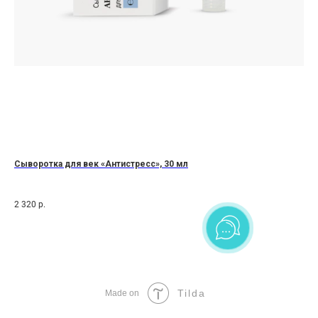
Сыворотка для век «Антистресс», 30 мл
Миц
2 320
р.
1 3
Tilda
Made on