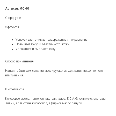
Артикул: МС-01
О продукте
Эффекты
Успокаивает, снимает раздражение и покраснение
Повышает тонус и эластичность кожи
Увлажняет и смягчает кожу
Способ применения
Нанесите бальзам легкими массирующими движениями до полного
впитывания.
Ингредиенты
Кокосовое масло, пантенол, экстракт алоэ, Е.С.А.-3 комплекс, экстракт
лилии, аллантоин, бисаболол, эфирное масло пачули.