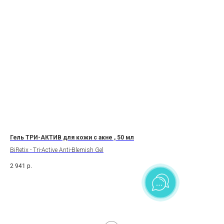
5 г
Гель ТРИ-АКТИВ для кожи с акне , 50 мл
Кре
BiRetix - Tri-Active Anti-Blemish Gel
2 941
р.
2 2