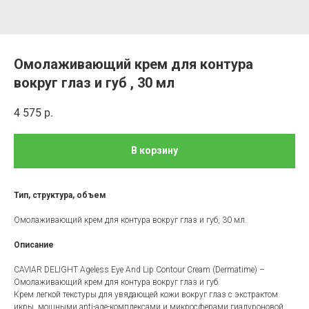
Омолаживающий крем для контура
вокруг глаз и губ , 30 мл
4 575
р.
В корзину
Тип, структура, объем
Омолаживающий крем для контура вокруг глаз и губ, 30 мл.
Описание
CAVIAR DELIGHT Ageless Eye And Lip Contour Cream (Dermatime) –
Омолаживающий крем для контура вокруг глаз и губ.
Крем легкой текстуры для увядающей кожи вокруг глаз с экстрактом
икры, мощными anti-age-комплексами и микросферами гиалуроновой