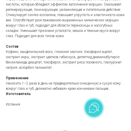
кислоты, которые обладают эффектом заполнения морщин. Оказывает
регенерирующее, тонизирующее, увлажняющее и питательное действие.
Стимулирует синтез коллагена, повышает упругость и эластичность кожи
век. Способствует разглаживанию выраженных мимических морщин
вокруг глаз и губ, подходит для области переносицы и носогубных
складок. Уменьшает признаки усталости, мешки и темные круги вокруг
глаз. Подходит для всех типов кожи.
Состав
Кофеин, канделильский воск, глюконат магния, токоферил ацетат,
экстракт икры, экстракт цветков гибискуса, дипептид диаминобутирол
бензиламида диацетат, токоферол, экстракт риса посевного, гиалуронат
натрия, аскорбил пальмитат.
Применение
Наносить 1–2 раза в день на предварительно очищенную и сухую кожу
вокруг глаз и губ, деликатно «вбивая» крем кончиками пальцев..
Изготовитель
Испания